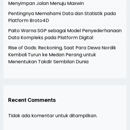
Menyimpan Jalan Menuju Maxwin
Pentingnya Memahami Data dan Statistik pada
Platform Broto4D
Paito Warna SGP sebagai Model Penyederhanaan
Data Kompleks pada Platform Digital
Rise of Gods: Reckoning, Saat Para Dewa Nordik
Kembali Turun ke Medan Perang untuk
Menentukan Takdir Sembilan Dunia
Recent Comments
Tidak ada komentar untuk ditampilkan.