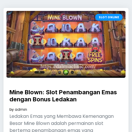
SLOT ONLINE
Mine Blown: Slot Penambangan Emas
dengan Bonus Ledakan
by
admin
Ledakan Emas yang Membawa Kemenangan
Besar Mine Blown adalah permainan slot
bertema penambangan emas yang