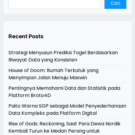
Cari
Recent Posts
Strategi Menyusun Prediksi Togel Berdasarkan
Riwayat Data yang Konsisten
House of Doom: Rumah Terkutuk yang
Menyimpan Jalan Menuju Maxwin
Pentingnya Memahami Data dan Statistik pada
Platform Broto4D
Paito Warna SGP sebagai Model Penyederhanaan
Data Kompleks pada Platform Digital
Rise of Gods: Reckoning, Saat Para Dewa Nordik
Kembali Turun ke Medan Perang untuk