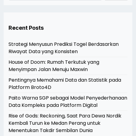
Recent Posts
Strategi Menyusun Prediksi Togel Berdasarkan
Riwayat Data yang Konsisten
House of Doom: Rumah Terkutuk yang
Menyimpan Jalan Menuju Maxwin
Pentingnya Memahami Data dan Statistik pada
Platform Broto4D
Paito Warna SGP sebagai Model Penyederhanaan
Data Kompleks pada Platform Digital
Rise of Gods: Reckoning, Saat Para Dewa Nordik
Kembali Turun ke Medan Perang untuk
Menentukan Takdir Sembilan Dunia