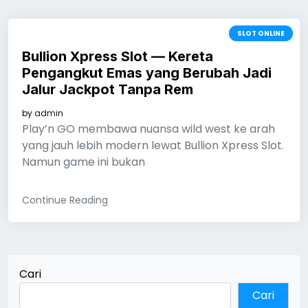
SLOT ONLINE
Bullion Xpress Slot — Kereta
Pengangkut Emas yang Berubah Jadi
Jalur Jackpot Tanpa Rem
by
admin
Play’n GO membawa nuansa wild west ke arah
yang jauh lebih modern lewat Bullion Xpress Slot.
Namun game ini bukan
Continue Reading
Cari
Cari