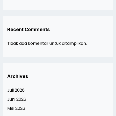
Recent Comments
Tidak ada komentar untuk ditampilkan.
Archives
Juli 2026
Juni 2026
Mei 2026